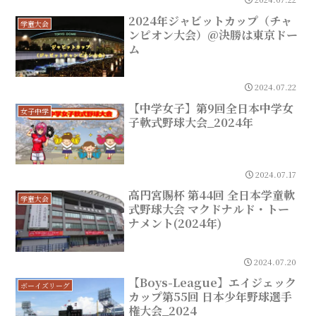
2024年ジャビットカップ（チャ
学童大会
ンピオン大会）@決勝は東京ドー
ム
2024.07.22
【中学女子】第9回全日本中学女
女子中学
子軟式野球大会_2024年
2024.07.17
高円宮賜杯 第44回 全日本学童軟
学童大会
式野球大会 マクドナルド・トー
ナメント(2024年)
2024.07.20
【Boys-League】エイジェック
ボーイズリーグ
カップ第55回 日本少年野球選手
権大会_2024