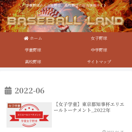
学童野球から少年野球、高校野球の総合情報サイト
ホーム
女子野球
学童野球
中学野球
高校野球
サイトマップ
2022-06
【女子学童】東京都知事杯エリエ
女子学童
ールトーナメント_2022年
2022.06.15