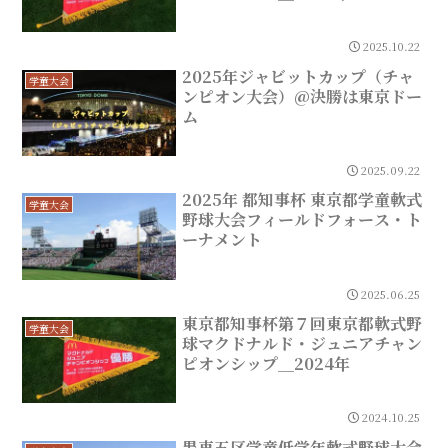
2025.10.22
2025年ジャビットカップ（チャ
学童大会
ンピオン大会）@決勝は東京ドー
ム
2025.09.22
2025年 都知事杯 東京都学童軟式
学童大会
野球大会フィールドフォース・ト
ーナメント
2025.06.25
東京都知事杯第７回東京都軟式野
学童大会
球マクドナルド・ジュニアチャン
ピオンシップ＿2024年
2024.10.25
墨東五区学童低学年軟式野球大会