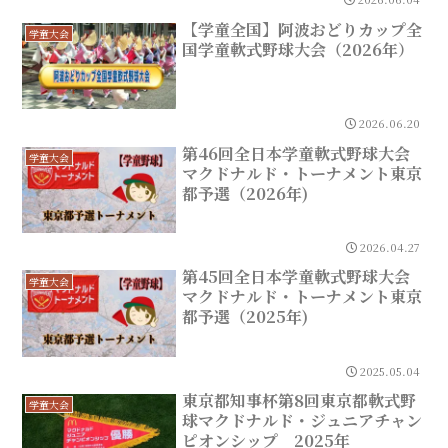
【学童全国】阿波おどりカップ全
学童大会
国学童軟式野球大会（2026年）
2026.06.20
第46回全日本学童軟式野球大会
学童大会
マクドナルド・トーナメント東京
都予選（2026年)
2026.04.27
第45回全日本学童軟式野球大会
学童大会
マクドナルド・トーナメント東京
都予選（2025年)
2025.05.04
東京都知事杯第8回東京都軟式野
学童大会
球マクドナルド・ジュニアチャン
ピオンシップ＿2025年