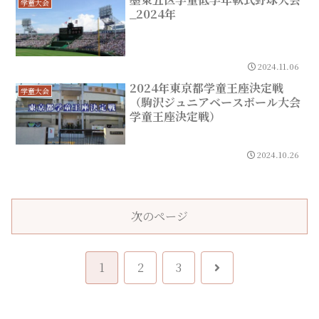
学童大会
_2024年
2024.11.06
2024年東京都学童王座決定戦
学童大会
（駒沢ジュニアベースボール大会
学童王座決定戦）
2024.10.26
次のページ
次
1
2
3
へ