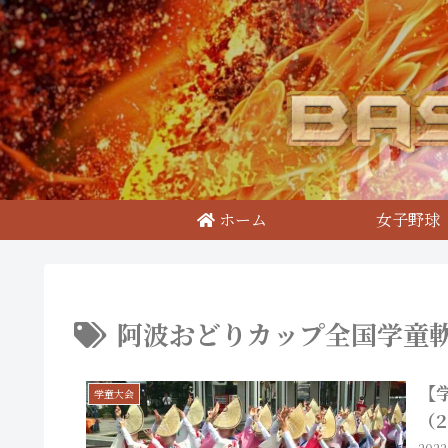
ホーム
女子野球
阿波おどりカップ全国学童
【
学童大会
（2