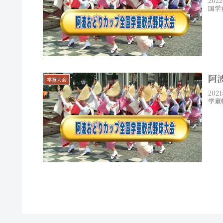
20
国学
阿
学童大会
20
学童