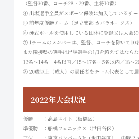
（監督30番、コーチ28・29番、主将10番）
④ 出場選手全員がスポーツ保険に加入しているチー
⑤ 前年度優勝チーム（足立支部 カバラホークス）
⑥ 硬式ボールを使用している団体に登録又は大会
⑦ 1チームのメンバーは、監督、コーチを除いて10
また隣接県の選手は出場選手の1/3を超えてはならな
12名～14名…4名以内／15～17名…5名以内／18～
⑧ 20歳以上（成人）の責任者をチーム代表として
2022年大会状況
優勝 ：高島エイト（板橋区）
準優勝 ：船橋フェニックス（世田谷区）
三位 ：東京バンバータJr（世田谷区）、中野フ