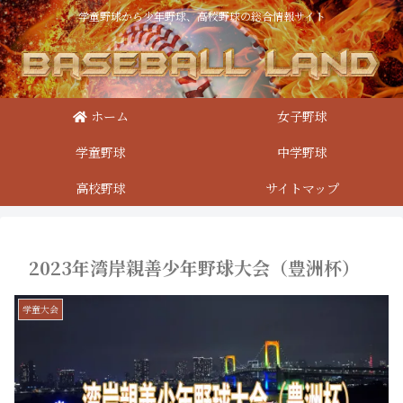
学童野球から少年野球、高校野球の総合情報サイト
ホーム
女子野球
学童野球
中学野球
高校野球
サイトマップ
2023年湾岸親善少年野球大会（豊洲杯）
学童大会