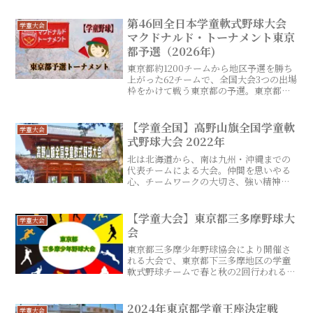
ムは駒沢ジュニアベースボール大会学童
王座決定戦の出場権を獲得する。
第46回全日本学童軟式野球大会
学童大会
マクドナルド・トーナメント東京
都予選（2026年)
東京都約1200チームから地区予選を勝ち
上がった62チームで、全国大会3つの出場
枠をかけて戦う東京都の予選。東京都の
学童チームであればこの大会に出場する
ことが第一の目標となる。また、上位4チ
ームは駒沢ジュニアベースボール大会学
【学童全国】高野山旗全国学童軟
学童大会
童王座決定戦の出場権を獲得する。
式野球大会 2022年
北は北海道から、南は九州・沖縄までの
代表チームによる大会。仲間を思いやる
心、チームワークの大切さ、強い精神力
を養うと共に、野球ができるすべての環
境に感謝の気持ちをもってもらうと共
に、宿坊に宿泊し、小学生球児としての
【学童大会】東京都三多摩野球大
学童大会
精神修養やスポーツマンシップの精神を
会
学ぶ事を目的に開催されている。
東京都三多摩少年野球協会により開催さ
れる大会で、東京都下三多摩地区の学童
軟式野球チームで春と秋の2回行われる。
参加チームをいくつかのブロックに分け
予選を行い、各ブロック上位2チームが決
勝トーナメントへ進出する。
2024年東京都学童王座決定戦
学童大会