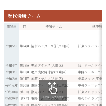
歴代優勝チーム
開催年
回
優勝チーム
準優勝チ
令和5年
第14回
清新ハンターズ(江戸川区)
江東ファイターズ(
令和4年
第13回
美原アテネス(大田区)
品川ワールドイーグ
令和3年
第12回
亀戸浅間野球部(江東区)
東陽フェニックス(
令和2年
第11回
美原アテネス(大田区)
東雲メッツ(江東区
令和元年
第10回
東陽フェニックス(江東区)
中央フェニックス(
平成30年
第9回
潮見パワーズ(江東区)
江東スピリッツ(江
スクロールできます
平成29年
第8回
東陽フェニックス(江東区)
旗の台クラブ(品川
平成28年
第7回
中央フェニックス(中央区)
東雲メッツ(江東区