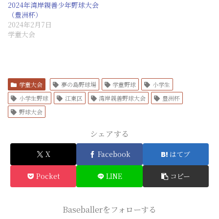
2024年湾岸親善少年野球大会
（豊洲杯）
2024年2月7日
学童大会
学童大会
夢の島野球場
学童野球
小学生
小学生野球
江東区
湾岸親善野球大会
豊洲杯
野球大会
シェアする
X
Facebook
はてブ
Pocket
LINE
コピー
Baseballerをフォローする