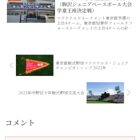
（駒沢ジュニアベースボール大会
学童王座決定戦）
マクドナルドトーナメント東京都予選の
上位4チーム、東京都知事杯フィールドフ
ォーストーナメントの上位4チームの計8
チームで東京都の頂点を決定する大会。
駒沢硬式球場で9月に開催される。
東京都軟式野球マクドナルド・ジュニア
チャンピオンシップ 2022年
2023年中野区少年軟式野球交流大会
コメント