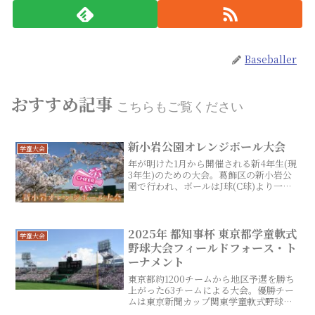
Baseballer
おすすめ記事
こちらもご覧ください
新小岩公園オレンジボール大会
学童大会
年が明けた1月から開催される新4年生(現
3年生)のための大会。葛飾区の新小岩公
園で行われ、ボールはJ球(C球)より一回
り小さいD球を使用する。出場チームは
32チーム(開催年により前後する)。
2025年 都知事杯 東京都学童軟式
学童大会
野球大会フィールドフォース・ト
ーナメント
東京都約1200チームから地区予選を勝ち
上がった63チームによる大会。優勝チー
ムは東京新聞カップ関東学童軟式野球大
会の出場権を獲得する。また、上位4チー