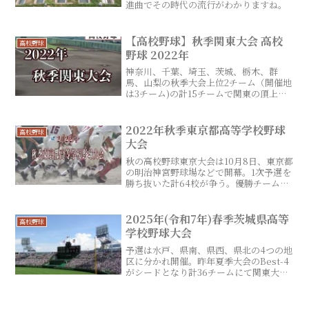
進曲でその時代の流行がわかりますね。
【高校野球】秋季関東大会 高校
高校野球
野球 2022年
神奈川、千葉、埼玉、茨城、栃木、群
馬、山梨の秋季大会上位2チーム（開催地
は3チーム)の計15チームで関東の頂上を
決定する。2022年秋季大会は埼玉県で開
催される。
2022年秋季東京都高等学校野球
高校野球
大会
秋の高校野球東京大会は10月8日、東京都
の明治神宮野球場などで開幕。1次予選を
勝ち抜いた計64校が争う。優勝チームは
選抜甲子園の最有力候補となる。
2025年(令和7年)春季茨城県高等
高校野球
学校野球大会
予選は水戸、県南、県西、県北の4つの地
区に分かれ開催。昨年夏季大会のBest-4
がシードとなり計36チームにて関東大会
の出場権を争う。県大会は同月19日に開
幕。