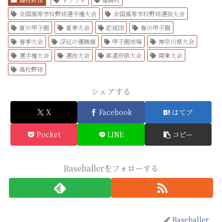
全国高等学校野球選手権大会
全国高等学校野球選抜大会
夏の甲子園
夏季大会
応援団
春の甲子園
春季大会
深紅の優勝旗
甲子園球場
神奈川県大会
選手権大会
選抜大会
都道府県大会
関東大会
高校野球
シェアする
X
Facebook
はてブ
Pocket
LINE
コピー
Baseballerをフォローする
Baseballer