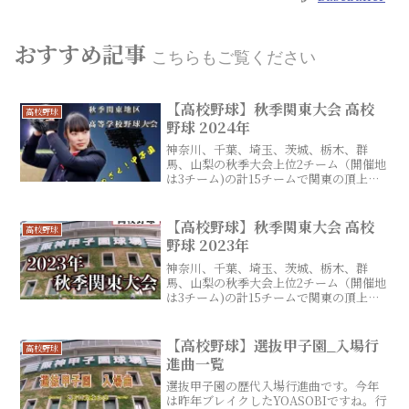
おすすめ記事
こちらもご覧ください
【高校野球】秋季関東大会 高校
高校野球
野球 2024年
神奈川、千葉、埼玉、茨城、栃木、群
馬、山梨の秋季大会上位2チーム（開催地
は3チーム)の計15チームで関東の頂上を
決定する。2024年秋季大会は神奈川県で
開催される。
【高校野球】秋季関東大会 高校
高校野球
野球 2023年
神奈川、千葉、埼玉、茨城、栃木、群
馬、山梨の秋季大会上位2チーム（開催地
は3チーム)の計15チームで関東の頂上を
決定する。2023年秋季大会は栃木県で開
催される。
【高校野球】選抜甲子園_入場行
高校野球
進曲一覧
選抜甲子園の歴代入場行進曲です。今年
は昨年ブレイクしたYOASOBIですね。行