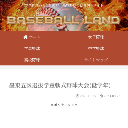
学童野球から少年野球、高校野球の総合情報サイト
ホーム
女子野球
学童野球
中学野球
高校野球
サイトマップ
墨東五区選抜学童軟式野球大会(低学年)
2021.10.29
2023.03.26
スポンサーリンク