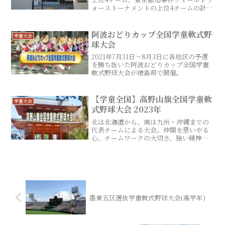
ォーストーナメントの上位4チームの計8
チームで東京都の頂点を決定する大会。
駒沢硬式球場で9月に開催される。
阿波おどりカップ全国学童軟式野
学童大会
球大会
2021年7月31日～8月3日に各地区の予選
を勝ち抜いた阿波おどりカップ全国学童
軟式野球大会が徳島県で開催。
【学童全国】高野山旗全国学童軟
学童大会
式野球大会 2023年
北は北海道から、南は九州・沖縄までの
代表チームによる大会。仲間を思いやる
心、チームワークの大切さ、強い精神力
を養うと共に、野球ができるすべての環
境に感謝の気持ちをもってもらうと共
に、宿坊に宿泊し、小学生球児としての
精神修養やスポーツマンシップの精神を
学ぶ事を目的に開催されている。
墨東五区選抜学童軟式野球大会(高学年)