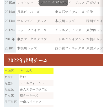
スクロールできます
2015年
レッドシャークス
オレンジイーグルス
江東ジョーズ
2014年
長島ビーバーズ
東立石マイティーズ
竹仲
2013年
オレンジイーグルス
木根川レッズ
深川ジャイア
2012年
レッドファイヤーズ
ジュニアナインズ
東伊興シャイ
2011年
東京マックスクラブ
リトルジャイアンツ
木根川レッズ
2010年
木根川レッズ
西小岩フェニックス
東雲メッツ
2022年出場チーム
出場区
チーム名
足立区
竹仲
足立区
リトルフィッシュ
足立区
舎人スポーツ少年団
足立区
扇ターキーズ
江戸川区
一南スピリッツ