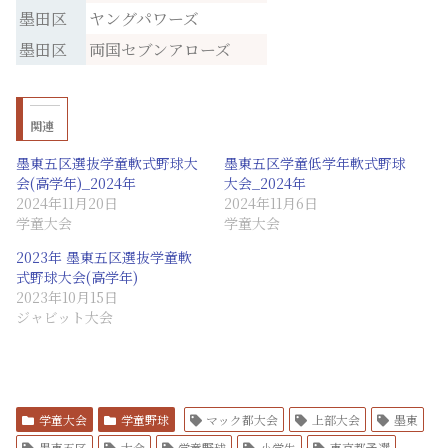
墨田区
ヤングパワーズ
墨田区
両国セブンアローズ
関連
墨東五区選抜学童軟式野球大
墨東五区学童低学年軟式野球
会(高学年)_2024年
大会_2024年
2024年11月20日
2024年11月6日
学童大会
学童大会
2023年 墨東五区選抜学童軟
式野球大会(高学年)
2023年10月15日
ジャビット大会
学童大会
学童野球
マック都大会
上部大会
墨東
墨東五区
大会
学童野球
小学生
東京都予選