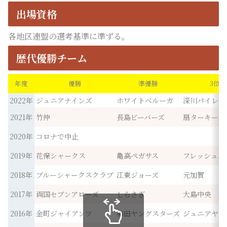
出場資格
各地区連盟の選考基準に準ずる。
歴代優勝チーム
年度
優勝
準優勝
3位
2022年
ジュニアナインズ
ホワイトベルーガ
深川パイレー
2021年
竹仲
長島ビーバーズ
扇ターキーズ
2020年
コロナで中止
2019年
花保シャークス
亀高ペガサス
フレッシュバ
2018年
ブルーシャークスクラブ
江東ジョーズ
元加賀
2017年
両国セブンアローズ
しらさぎ
大島中央
2016年
金町ジャイアンツ
梅田ヤングスターズ
ジュニアヤン