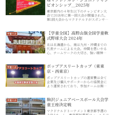
ピオンシップ＿2025年
東京都内の４年生以下のチャンピオン大
会で2018年に第一回大会が開催された。
第1回大会からマクドナルドがスポンサー
となり、優勝チームにはハンバーガー1年
分が贈られる。
【学童全国】高野山旗全国学童軟
学童大会
式野球大会 2024年
北は北海道から、南は九州・沖縄までの
代表チームによる大会。仲間を思いやる
心、チームワークの大切さ、強い精神力
を養うと共に、野球ができるすべての環
境に感謝の気持ちをもってもらうと共
に、宿坊に宿泊し、小学生球児としての
ポップアスリートカップ（東東
学童大会
精神修養やスポーツマンシップの精神を
京・西東京）
学ぶ事を目的に開催されている。
ポップアスリートカップの運営費は全て
企業及び個人サポーターからの協賛金に
より運営されており、参加チームは無料
で参加できるのが魅力の大会。各地区予
選から全国大会までとかなり大きな大会
となっている。
駒沢ジュニアベースボール大会学
学童大会
童王座決定戦
マクドナルドトーナメント東京都予選の
上位4チーム、東京都知事杯フィールドフ