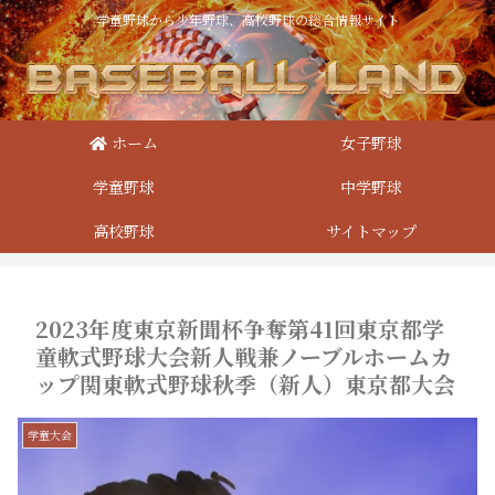
学童野球から少年野球、高校野球の総合情報サイト
ホーム
女子野球
学童野球
中学野球
高校野球
サイトマップ
2023年度東京新聞杯争奪第41回東京都学
童軟式野球大会新人戦兼ノーブルホームカ
ップ関東軟式野球秋季（新人）東京都大会
学童大会