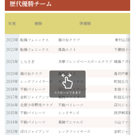
歴代優勝チーム
年度
優勝
準優勝
3
2023年
船橋フェニックス
旗の台クラブ
東村山3RISE
2022年
船橋フェニックス
高島エイト
下鎌田イー
2021年
しらさぎ
多摩フレンズベースボールクラブ
晴海アポロ
2020年
旗の台クラブ
高島エイト
高井戸東少
2019年
レッドファイヤーズ
カバラホークス
町田玉川
2018年
不動パイレーツ
深川ジャイアンツ
本宿リトル
スクロールできます
2017年
金町ジャイアンツ
葛西ファイターズ
町田玉川学
2016年
北原少年野球クラブ
不動パイレーツ
深川ジャイ
2015年
不動パイレーツ
レッドサンズ
西伊興若潮
2014年
不動パイレーツ
葛飾アニマルズ
小山ファイ
2013年
深川ジャイアンツ
レッドファイヤーズ
金町ジャイ