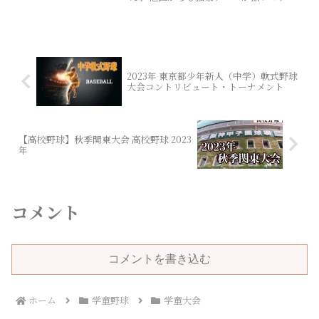
数。開会式は６月13日、スリーボンドス
ナルドトーナメント東京都大会に向けて
タジアム八王子で16時から。競技は翌14
最終調整となるチームも多い。
日に始まり、７月19日には同球場で決勝
を行い、都下941チームの頂点が決まりま
す。
2023年 東京都少年新人（中学）軟式野球
大会コントリビュート・トーナメント
【高校野球】秋季関東大会 高校野球 2023
年
コメント
コメントを書き込む
ホーム
学童野球
学童大会