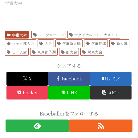
学童大会
学童大会
ノーブルホーム
マクドナルドトーナメント
マック都大会
大会
学童新人戦
学童野球
新人戦
日ハム旗
東京都予選
都大会
関東大会
シェアする
X
Facebook
はてブ
Pocket
LINE
コピー
Baseballerをフォローする