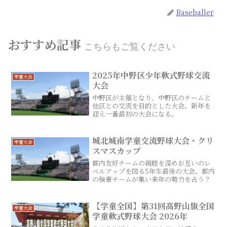
Baseballer
おすすめ記事
こちらもご覧ください
2025年中野区少年軟式野球交流
学童大会
大会
中野区が主催となり、中野区のチームと
他区との交流を目的とした大会。新年を
迎え一番最初の大会になる。
城北城南学童交流野球大会・クリ
学童大会
スマスカップ
都内友好チームの親睦を深めお互いのレ
ベルアップを図る5年生最後の大会。都内
の強豪チームが集い来年の勢力を占う？
【学童全国】第31回高野山旗全国
学童大会
学童軟式野球大会 2026年