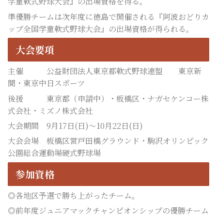
学童軟式野球大会』の出場資格を得る。
準優勝チームは次年度に徳島で開催される『阿波おどりカ
ップ全国学童軟式野球大会』の出場資格が得られる。
大会要項
主催 公益財団法人東京都軟式野球連盟 東京新
聞・東京中日スポーツ
後援 東京都（申請中）・板橋区・ナガセケンコー株
式会社・ミズノ株式会社
大会期間 9月17日(日)～10月22日(日)
大会会場 板橋区営戸田橋グラウンド・駒沢オリンピック
公園総合運動場硬式野球場
参加資格
◎各地区予選で勝ち上がったチーム。
◎前年度ジュニアマックチャンピオンシップの優勝チーム