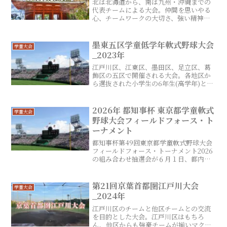
北は北海道から、南は九州・沖縄までの
代表チームによる大会。仲間を思いやる
心、チームワークの大切さ、強い精神力
を養うと共に、野球ができるすべての環
境に感謝の気持ちをもってもらうと共
に、宿坊に宿泊し、小学生球児としての
墨東五区学童低学年軟式野球大会
学童大会
精神修養やスポーツマンシップの精神を
_2023年
学ぶ事を目的に開催されている。
江戸川区、江東区、墨田区、足立区、葛
飾区の五区で開催される大会。各地区か
ら選抜された小学生の6年生(高学年)と4
年生(低学年)でそれぞれ16チームで頂点
を目指す。
2026年 都知事杯 東京都学童軟式
学童大会
野球大会フィールドフォース・ト
ーナメント
都知事杯第49回東京都学童軟式野球大会
フィールドフォース・トーナメント2026
の組み合わせ抽選会が６月１日、都内で
あり、参加62代表によるトーナメント表
が決まりました。昨年優勝の不動パイレ
ーツ（目黒区）、一昨年優勝の船橋フェ
第21回京葉首都圏江戸川大会
学童大会
ニックス（世田谷区）、昨秋の新人戦優
_2024年
勝のレッドファイヤーズ（足立区）、古
豪の大塚スネイクス（豊島区）のほか、
江戸川区のチームと他区チームとの交流
全日本学童大会マクドナルド・トーナメ
を目的とした大会。江戸川区はもちろ
ントの都大会出場を逃したチームも多
ん、他区からも強豪チームが揃いマクド