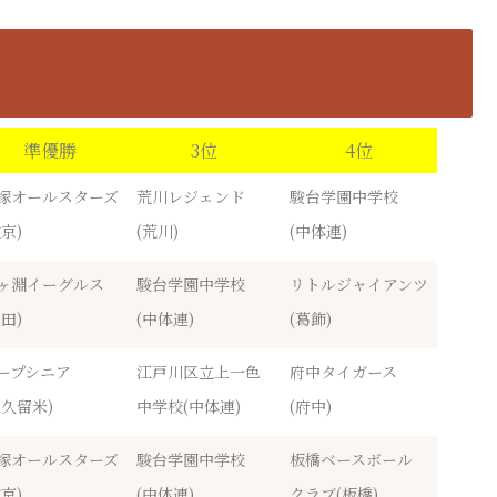
準優勝
3位
4位
塚オールスターズ
荒川レジェンド
駿台学園中学校
文京)
(荒川)
(中体連)
ヶ淵イーグルス
駿台学園中学校
リトルジャイアンツ
墨田)
(中体連)
(葛飾)
ープシニア
江戸川区立上一色
府中タイガース
東久留米)
中学校(中体連)
(府中)
塚オールスターズ
駿台学園中学校
板橋ベースボール
文京)
(中体連)
クラブ(板橋)