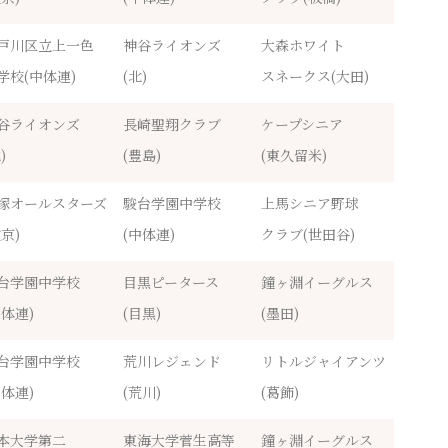
戸川区立上一色
神谷ライオンズ
大森ホワイト
学校(中体連)
(北)
スネークス(大田)
谷ライオンズ
長崎聖翔クラブ
ケープシニア
)
(豊島)
(東久留米)
塚オールスターズ
駿台学園中学校
上馬シニア野球
文京)
(中体連)
クラブ(世田谷)
台学園中学校
目黒ピータース
鐘ヶ淵イーグルス
中体連)
(目黒)
(墨田)
台学園中学校
荒川レジェンド
リトルジャイアンツ
中体連)
(荒川)
(葛飾)
本大学第二
東海大学菅生高等
鐘ヶ淵イーグルス