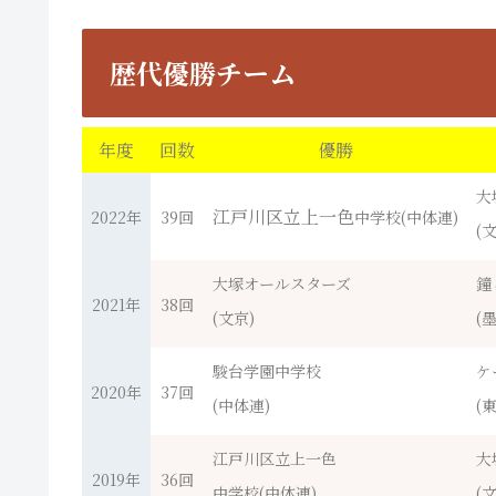
歴代優勝チーム
年度
回数
優勝
大
江戸川区立上一色
2022年
39回
中学校(中体連)
(
大塚オールスターズ
鐘
2021年
38回
(文京)
(
駿台学園中学校
ケ
2020年
37回
(中体連)
(
江戸川区立上一色
大
2019年
36回
中学校(中体連)
(