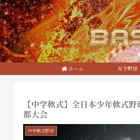
ホーム
女子野球
【中学軟式】全日本少年軟式野
都大会
中学軟式野球