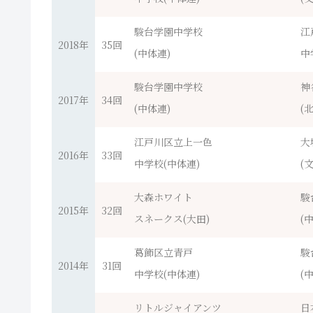
駿台学園中学校
江
2018年
35回
(中体連)
中
駿台学園中学校
神
2017年
34回
(中体連)
(北
江戸川区立上一色
大
2016年
33回
中学校(中体連)
(
大森ホワイト
駿
2015年
32回
スネークス(大田)
(
葛飾区立青戸
駿
2014年
31回
中学校(中体連)
(
リトルジャイアンツ
日