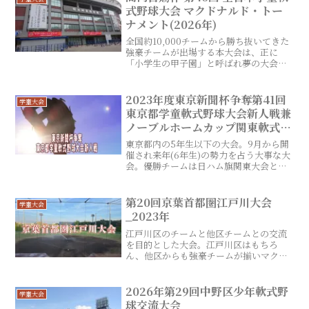
式野球大会 マクドナルド・トー
ナメント(2026年)
全国約10,000チームから勝ち抜いてきた
強豪チームが出場する本大会は、正に
「小学生の甲子園」と呼ばれ夢の大会と
なっていて、平成21年より明治神宮野球
場で開催される（第40、41回大会は東京
オリンピック・パラリンピックの関係で
2023年度東京新聞杯争奪第41回
学童大会
新潟県での開催）。日本マクドナルド
東京都学童軟式野球大会新人戦兼
(株)の協賛を受け、毎年小学生球児の熱い
ノーブルホームカップ関東軟式野
夏を応援していただいている。第1回大会
球秋季（新人）東京都大会
は昭和56年。平成9年第17回大会より高
東京都内の5年生以下の大会。9月から開
円宮杯が下賜された。第40回大会は、新
催され来年(6年生)の勢力を占う大事な大
型コロナウイルス感染拡大のため中止と
会。優勝チームは日ハム旗関東大会と次
なった。
年度に和歌山県の『高野山旗学童軟式野
球大会』の出場資格を、準優勝チームは
次年度に徳島の『阿波おどりカップ』の
第20回京葉首都圏江戸川大会
学童大会
出場資格が得る。
_2023年
江戸川区のチームと他区チームとの交流
を目的とした大会。江戸川区はもちろ
ん、他区からも強豪チームが揃いマクド
ナルドトーナメント東京都大会に向けて
最終調整となるチームも多い。
2026年第29回中野区少年軟式野
学童大会
球交流大会