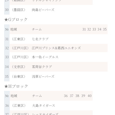
30
（墨田区）
向島ビーバーズ
★Gブロック
№
地域
チーム
31
32
33
34
35
31
（江東区）
七北クラブ
32
（江戸川区）
江戸川プリンス&葛西ユニオンズ
33
（江戸川区）
本一色イーグルス
34
（文京区）
茗荷谷クラブ
35
（台東区）
浅草ビーバーズ
★Hブロック
№
地域
チーム
36
37
38
39
40
36
（江東区）
大島タイガース
37
（江戸川区）
レッドカイザーズ