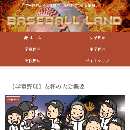
学童野球から少年野球、高校野球の総合情報サイト
ホーム
女子野球
学童野球
中学野球
高校野球
サイトマップ
【学童野球】友杯の大会概要
学童大会