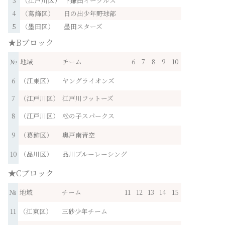
3
（江戸川区）
下鎌田イーグルス
4
（葛飾区）
日の出少年野球部
5
（墨田区）
墨田スターズ
★Bブロック
№
地域
チーム
6
7
8
9
10
6
（江東区）
ヤングライオンズ
7
（江戸川区）
江戸川フットーズ
8
（江戸川区）
松の子スパークス
9
（葛飾区）
奥戸南青空
10
（品川区）
品川ブルーレーシング
★Cブロック
№
地域
チーム
11
12
13
14
15
11
（江東区）
三砂少年チーム