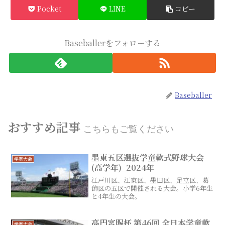
Pocket
LINE
コピー
Baseballerをフォローする
Baseballer
おすすめ記事
こちらもご覧ください
墨東五区選抜学童軟式野球大会
学童大会
(高学年)_2024年
江戸川区、江東区、墨田区、足立区、葛
飾区の五区で開催される大会。小学6年生
と4年生の大会。
高円宮賜杯 第46回 全日本学童軟
学童大会