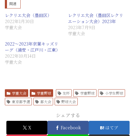
関連
レクリエ大会（墨田区）
レクリエ大会（墨田区レクリ
2022年1月30日
エーション大会）2023年
学童大会
2023年7月9日
学童大会
2022～2023年京葉キッズリ
ーグ（浦安・江戸川・江東）
2022年10月14日
学童大会
学童大会
学童野球
友杯
学童野球
小学生野球
東京都予選
都大会
野球大会
シェアする
X
Facebook
はてブ