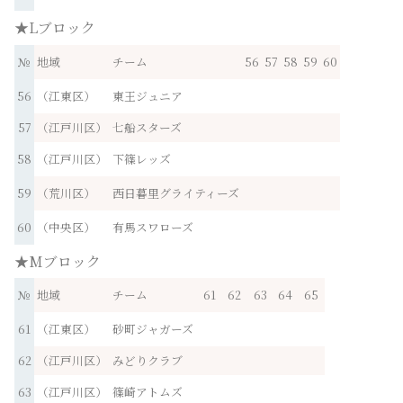
★Lブロック
№
地域
チーム
56
57
58
59
60
56
（江東区）
東王ジュニア
57
（江戸川区）
七船スターズ
58
（江戸川区）
下篠レッズ
59
（荒川区）
西日暮里グライティーズ
60
（中央区）
有馬スワローズ
★Mブロック
№
地域
チーム
61
62
63
64
65
61
（江東区）
砂町ジャガーズ
62
（江戸川区）
みどりクラブ
63
（江戸川区）
篠崎アトムズ