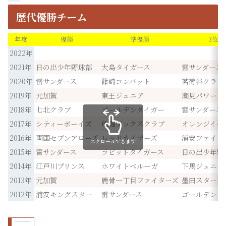
歴代優勝チーム
年度
優勝
準優勝
3位
2022年
2021年
日の出少年野球部
大島タイガース
雷サンダース
2020年
雷サンダース
篠崎コンバット
茗荷谷クラブ
2019年
元加賀
東王ジュニア
潮見パワーズ
2018年
七北クラブ
ゴールデンタイガー
雷サンダース
2017年
シティーボーイズ
船堀ダックスクラブ
オレンジイー
2016年
両国セブンアローズ
レッドカイザーズ
浦安ファイタ
スクロールできます
2015年
雷サンダース
ラビットタイガース
日の出少年野
2014年
江戸川プリンス
ホワイトベルーガ
下馬ジュニア
2013年
元加賀
鹿骨一丁目ファイターズ
墨田スターズ
2012年
浦安キングスター
雷サンダース
ゴールデンウ