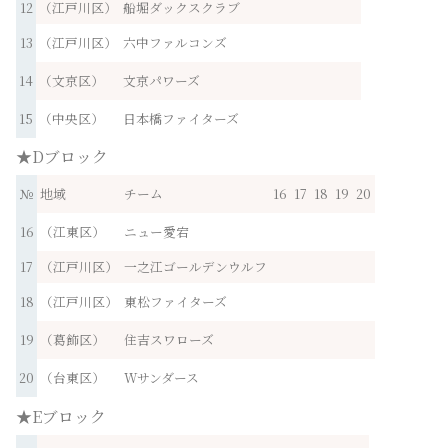
12
（江戸川区）
船堀ダックスクラブ
13
（江戸川区）
六中ファルコンズ
14
（文京区）
文京パワーズ
15
（中央区）
日本橋ファイターズ
★Dブロック
№
地域
チーム
16
17
18
19
20
16
（江東区）
ニュー愛宕
17
（江戸川区）
一之江ゴールデンウルフ
18
（江戸川区）
東松ファイターズ
19
（葛飾区）
住吉スワローズ
20
（台東区）
Wサンダース
★Eブロック