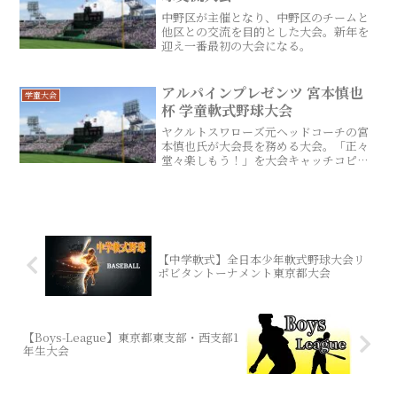
中野区が主催となり、中野区のチームと
他区との交流を目的とした大会。新年を
迎え一番最初の大会になる。
アルパインプレゼンツ 宮本慎也
学童大会
杯 学童軟式野球大会
ヤクルトスワローズ元ヘッドコーチの宮
本慎也氏が大会長を務める大会。「正々
堂々楽しもう！」を大会キャッチコピー
として2016年に第1回大会が開催。バント
禁止や試合毎に「宮本慎也賞」として
「宮本慎也サインボール」を授与するな
ど、ユニークな大会。
【中学軟式】全日本少年軟式野球大会リ
ポビタントーナメント東京都大会
【Boys-League】東京都東支部・西支部1
年生大会