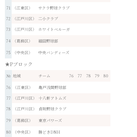
71
（江東区）
サクラ野球クラブ
72
（江戸川区）
二小クラブ
73
（江戸川区）
ホワイトベルーガ
74
（葛飾区）
細田野球部
75
（中央区）
中央バンディーズ
★Pブロック
№
地域
チーム
76
77
78
79
80
76
（江東区）
亀戸浅間野球部
77
（江戸川区）
十八軒アトムズ
78
（江戸川区）
貞明野球クラブ
79
（葛飾区）
東京パワーズ
80
（中央区）
勝どきDNH