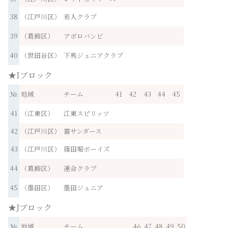
38
（江戸川区）
若人クラブ
39
（葛飾区）
アポロバンビ
40
（世田谷区）
下馬ジュニアクラブ
★Iブロック
№
地域
チーム
41
42
43
44
45
41
（江東区）
江東スピリッツ
42
（江戸川区）
雷サンダース
43
（江戸川区）
篠田堀ボーイズ
44
（葛飾区）
連合クラブ
45
（墨田区）
墨田ジュニア
★Jブロック
№
地域
チーム
46
47
48
49
50