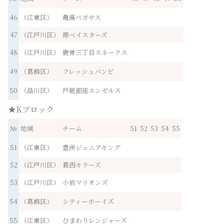
46
（江東区）
亀高ペガサス
47
（江戸川区）
原ベイスターズ
48
（江戸川区）
鹿骨三丁目スネークス
49
（葛飾区）
フレッシュバンビ
50
（品川区）
戸越銀座エンゼルス
★Kブロック
№
地域
チーム
51
52
53
54
55
51
（江東区）
豊洲ジュニアキング
52
（江戸川区）
葛西キラーズ
53
（江戸川区）
小岩マリオンズ
54
（葛飾区）
シティーボーイズ
55
（江東区）
ひまわりレンジャーズ