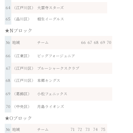
64
（江戸川区）
大雲寺スターズ
65
（品川区）
相生イーグルス
★Nブロック
№
地域
チーム
66
67
68
69
70
66
（江東区）
ビッグフォージュニア
67
（江戸川区）
ブルーシャークスクラブ
68
（江戸川区）
本郷キングス
69
（葛飾区）
小松フェニックス
70
（中央区）
月島ライオンズ
★Oブロック
№
地域
チーム
71
72
73
74
75