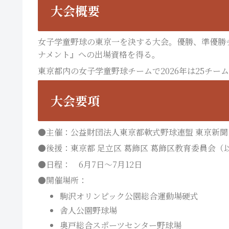
大会概要
女子学童野球の東京一を決する大会。優勝、準優勝
ナメント』への出場資格を得る。
東京都内の女子学童野球チームで2026年は25チー
大会要項
●主催：公益財団法人東京都軟式野球連盟 東京新聞
●後援：東京都 足立区 葛飾区 葛飾区教育委員会（
●日程： 6月7日～7月12日
●開催場所：
駒沢オリンピック公園総合運動場硬式
舎人公園野球場
奥戸総合スポーツセンター野球場