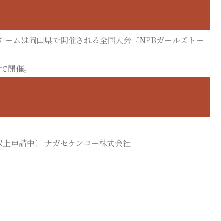
チームは岡山県で開催される全国大会『NPBガールズトー
ムで開催。
以上申請中） ナガセケンコー株式会社