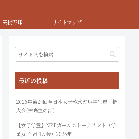
高校野球
サイトマップ
最近の投稿
2026年第24回全日本女子軟式野球学生選手権
大会(中高生の部)
【女子学童】NPBガールズトーナメント（学
童女子全国大会）2026年