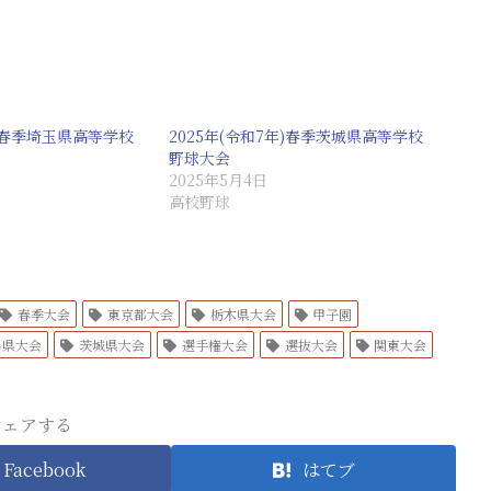
年)春季埼玉県高等学校
2025年(令和7年)春季茨城県高等学校
野球大会
2025年5月4日
高校野球
春季大会
東京都大会
栃木県大会
甲子園
馬県大会
茨城県大会
選手権大会
選抜大会
関東大会
シェアする
Facebook
はてブ