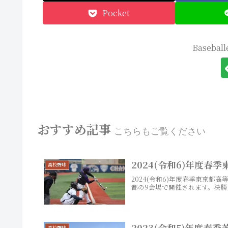
Pocket
Baseba
おすすめ記事
こちらもご覧ください
2024(令和6)年度春
高校野球
2024(令和6)年度春季東京都
都の9会場で開催されます。決勝
2023(令和5)年度春
高校野球